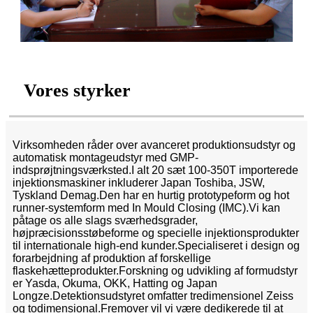
Vores styrker
Virksomheden råder over avanceret produktionsudstyr og
automatisk montageudstyr med GMP-
indsprøjtningsværksted.I alt 20 sæt 100-350T importerede
injektionsmaskiner inkluderer Japan Toshiba, JSW,
Tyskland Demag.Den har en hurtig prototypeform og hot
runner-systemform med In Mould Closing (IMC).Vi kan
påtage os alle slags sværhedsgrader,
højpræcisionsstøbeforme og specielle injektionsprodukter
til internationale high-end kunder.Specialiseret i design og
forarbejdning af produktion af forskellige
flaskehætteprodukter.Forskning og udvikling af formudstyr
er Yasda, Okuma, OKK, Hatting og Japan
Longze.Detektionsudstyret omfatter tredimensionel Zeiss
og todimensional.Fremover vil vi være dedikerede til at