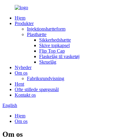
Hjem
Produkter
Injektionshætteform
Plasthætte
Sikkerhedshætte
Skive topkapsel
Flip Top Cap
Flaskelåg til vasketøj
Skruelåg
Nyheder
Om os
Fabriksrundvisning
Hent
Ofte stillede spørgsmål
Kontakt os
English
Hjem
Om os
Om os