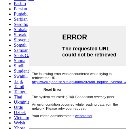
Pashto
Persian
Punjabi
Serbian
Sesotho
Sinhala
Slovak
Slovenian
Somali
Samoan
Scots Gaelic
Shona
Sindhi
Sundanese
Swahili
Tajik
Tamil
Telugu
Thai
Ukrainian
Urdu
Uzbek
Vietnamese
Welsh
Xhosa