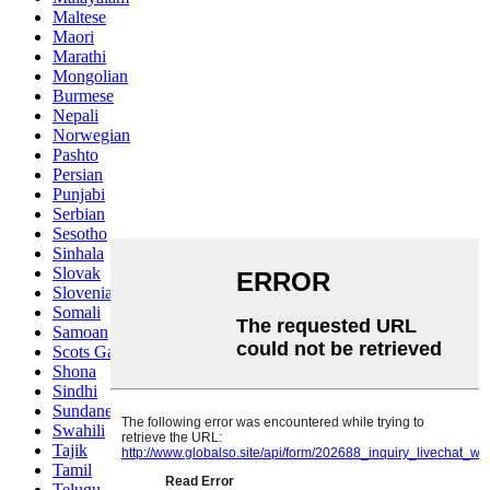
Maltese
Maori
Marathi
Mongolian
Burmese
Nepali
Norwegian
Pashto
Persian
Punjabi
Serbian
Sesotho
Sinhala
Slovak
Slovenian
Somali
Samoan
Scots Gaelic
Shona
Sindhi
Sundanese
Swahili
Tajik
Tamil
Telugu