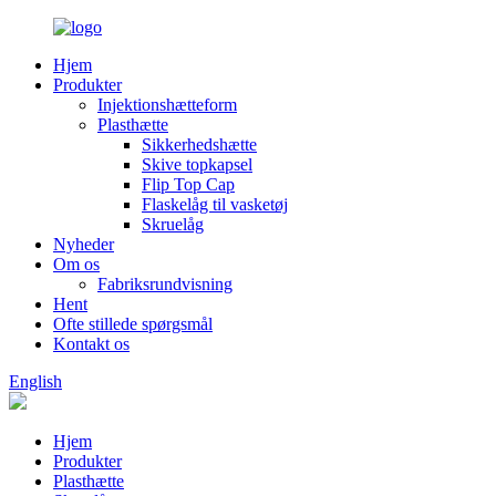
Hjem
Produkter
Injektionshætteform
Plasthætte
Sikkerhedshætte
Skive topkapsel
Flip Top Cap
Flaskelåg til vasketøj
Skruelåg
Nyheder
Om os
Fabriksrundvisning
Hent
Ofte stillede spørgsmål
Kontakt os
English
Hjem
Produkter
Plasthætte