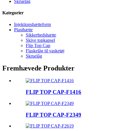
Skruelåg
Kategorier
Injektionshætteform
Plasthætte
Sikkerhedshætte
Skive topkapsel
Flip Top Cap
Flaskelåg til vasketøj
Skruelåg
Fremhævede Produkter
FLIP TOP CAP-F1416
FLIP TOP CAP-F2349