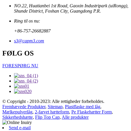
NO.22, Huatianbei 1st Road, Gaoxin Industripark (uiRongg),
Shunde District, Foshan City, Guangdong P.R.
Ring til os nu:
+86-757-26682887
s3@capm3.com
FØLG OS
FORESPØRG NU
© Copyright - 2010-2023: Alle rettigheder forbeholdes.
Fremhævede Produkter
,
Sitemap
,
Plastflaske med låg
,
Mælkepulverlåg
,
2-farvet hætteform
,
Pe Flaskehætter Form
,
Sikkerhedshætte
,
Flip Top Cap
,
Alle produkter
Send e-mail