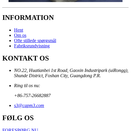
INFORMATION
Hent
Om os
Ofte stillede spørgsmål
Fabriksrundvisning
KONTAKT OS
NO.22, Huatianbei 1st Road, Gaoxin Industripark (uiRongg),
Shunde District, Foshan City, Guangdong P.R.
Ring til os nu:
+86-757-26682887
s3@capm3.com
FØLG OS
FORESPØRG NU