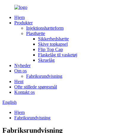
Hjem
Produkter
Injektionshætteform
Plasthætte
Sikkerhedshætte
Skive topkapsel
Flip Top Cap
Flaskelåg til vasketøj
Skruelåg
Nyheder
Om os
Fabriksrundvisning
Hent
Ofte stillede spørgsmål
Kontakt os
English
Hjem
Fabriksrundvisning
Fabriksrundvisning